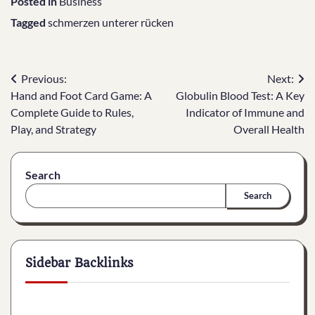
Posted in
Business
Tagged
schmerzen unterer rücken
Post
Previous:
Next:
Hand and Foot Card Game: A
Globulin Blood Test: A Key
navigation
Complete Guide to Rules,
Indicator of Immune and
Play, and Strategy
Overall Health
Search
Search
Sidebar Backlinks