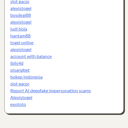
slot gacor
alexistogel
bosdeal88
alexistogel
judi bola
hantam88
togel online
alexistogel
account with balance
iblis4d
pisangbet
bokep indonesia
slot gacor
Report AI deepfake impersonation scams
Alexistogel
exototo