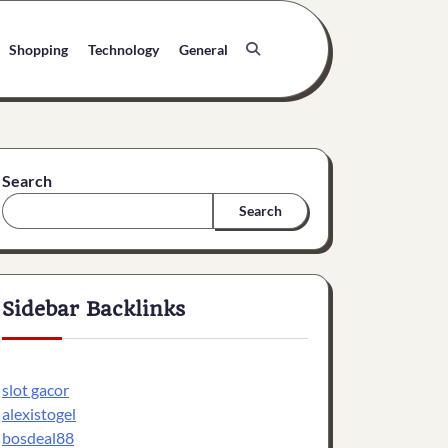
Shopping
Technology
General
Search
Search
Sidebar Backlinks
slot gacor
alexistogel
bosdeal88