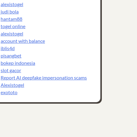
alexistogel
judi bola
hantam88
togel online
alexistogel
account with balance
iblis4d
pisangbet
bokep indonesia
slot gacor
Report AI deepfake impersonation scams
Alexistogel
exototo